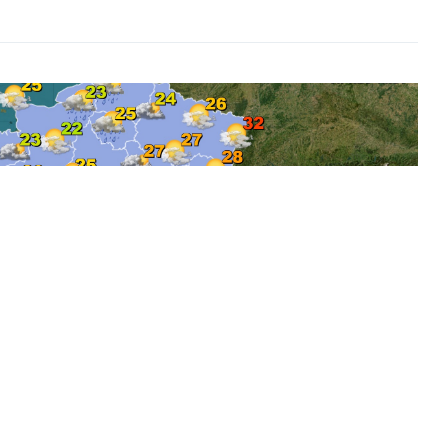
ons Météo France
 en France ce dimanche 26 juillet 2026 ?
le et retour caniculaire