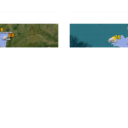
Actualité,Alertes,Previsi
juillet 2026 ? La
Quelle sera la météo
’incendie
Instabilité dominica