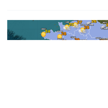
Actualité,Alertes,Previsions Météo France
Quelle sera la météo en France ce lundi 27 
sécheresse aggrave fortement le risque d