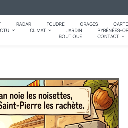
T
RADAR
FOUDRE
ORAGES
CART
ACTU
CLIMAT
JARDIN
PYRÉNÉES-OR
BOUTIQUE
CONTACT
 dicton pour aujourd’hui ? « Pluie de la Saint-Jean noie les noisette