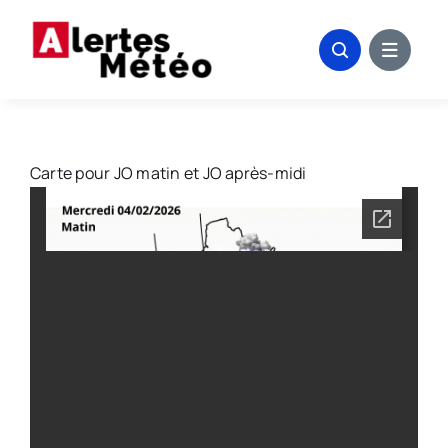
Passer
au
contenu
Carte pour JO matin et JO après-midi