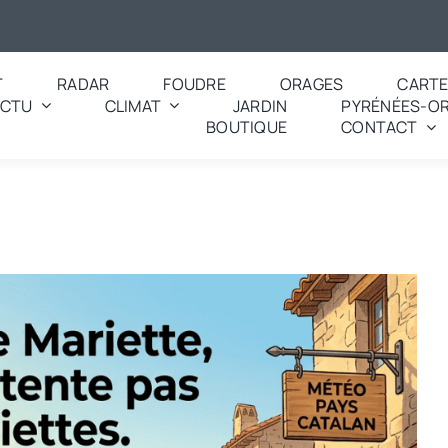
T
RADAR
FOUDRE
ORAGES
CART
ACTU
CLIMAT
JARDIN
PYRÉNÉES-OR
BOUTIQUE
CONTACT
 dicton pour aujourd’hui ? « A la sainte Mariette, ne te contente pa