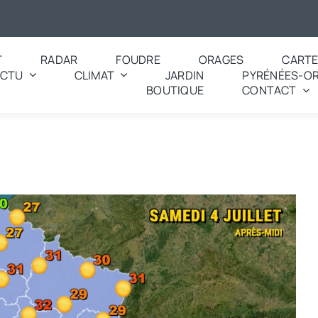
T
RADAR
FOUDRE
ORAGES
CART
ACTU
CLIMAT
JARDIN
PYRÉNÉES-OR
BOUTIQUE
CONTACT
era la météo en France ce samedi 4 juillet 2026 ? Soleil dominant et