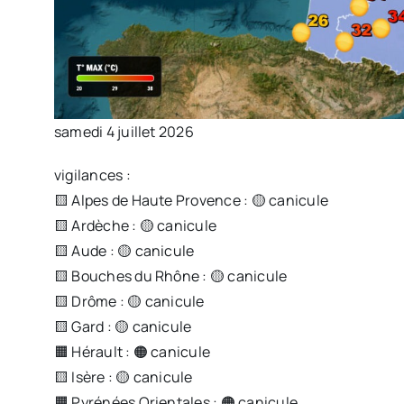
samedi 4 juillet 2026
vigilances :
🟨 Alpes de Haute Provence : 🟡 canicule
🟨 Ardèche : 🟡 canicule
🟨 Aude : 🟡 canicule
🟨 Bouches du Rhône : 🟡 canicule
🟨 Drôme : 🟡 canicule
🟨 Gard : 🟡 canicule
🟧 Hérault : 🟠 canicule
🟨 Isère : 🟡 canicule
🟧 Pyrénées Orientales : 🟠 canicule