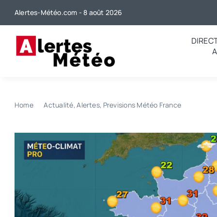
Passer
Alertes-Météo.com - 8 août 2026
au
contenu
DIREC
Home
Actualité
Alertes
Previsions Météo France
Quelle s