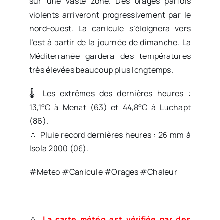
sur une vaste zone. Des orages parfois
violents arriveront progressivement par le
nord-ouest. La canicule s’éloignera vers
l’est à partir de la journée de dimanche. La
Méditerranée gardera des températures
très élevées beaucoup plus longtemps.
🌡️ Les extrêmes des dernières heures :
13,1°C à Menat (63) et 44,8°C à Luchapt
(86).
💧 Pluie record dernières heures : 26 mm à
Isola 2000 (06).
#Meteo #Canicule #Orages #Chaleur
⚠️
La carte météo est vérifiée par des