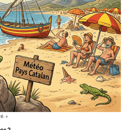
é. »
er ?