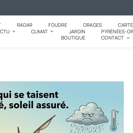
T
RADAR
FOUDRE
ORAGES
CART
ACTU
CLIMAT
JARDIN
PYRÉNÉES-OR
BOUTIQUE
CONTACT
 dicton pour aujourd’hui ? « Grenouilles qui se taisent à la Saint-Herv