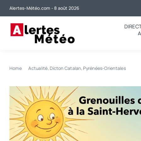
Passer
Alertes-Météo.com - 8 août 2026
au
contenu
DIREC
Home
Actualité
Dicton Catalan
Pyrénées-Orientales
Quel