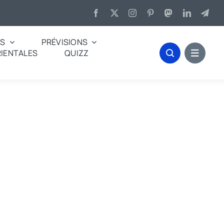
ES
PRÉVISIONS
IENTALES
QUIZZ
é, soleil assuré. »