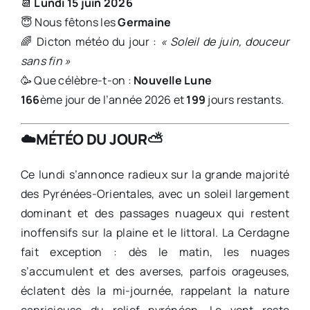
📆
Lundi 15 juin 2026
😇 Nous fêtons les
Germaine
🌈 Dicton météo du jour :
« Soleil de juin, douceur
sans fin »
🥳 Que célèbre-t-on :
Nouvelle Lune
166
ème jour de l’année 2026 et
199
jours restants.
☁️
MÉTÉO DU JOUR
⛅️
Ce lundi s’annonce radieux sur la grande majorité
des Pyrénées-Orientales, avec un soleil largement
dominant et des passages nuageux qui restent
inoffensifs sur la plaine et le littoral. La Cerdagne
fait exception : dès le matin, les nuages
s’accumulent et des averses, parfois orageuses,
éclatent dès la mi-journée, rappelant la nature
capricieuse du relief pyrénéen. Le vent reste