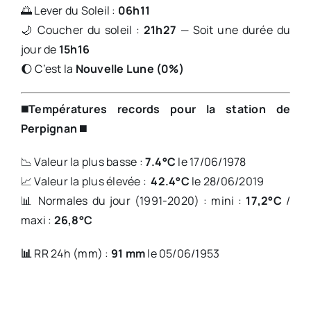
🌅 Lever du Soleil :
06h11
🌙 Coucher du soleil :
21h27
— Soit une durée du
jour de
15h16
🌔 C’est la
Nouvelle Lune (0%)
◼️
Températures records pour la station de
Perpignan
◼️
📉 Valeur la plus basse :
7.4°C
le 17/06/1978
📈 Valeur la plus élevée :
42.4°C
le 28/06/2019
📊 Normales du jour (1991-2020) : mini :
17,2°C
/
maxi :
26,8°C
📊
RR 24h (mm) :
91 mm
le 05/06/1953