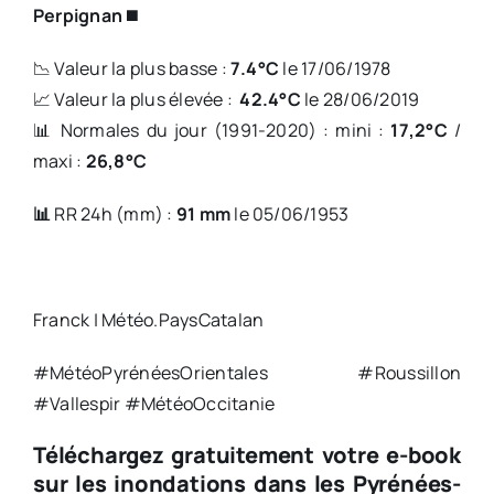
Perpignan
◼️
📉 Valeur la plus basse :
7.4°C
le 17/06/1978
📈 Valeur la plus élevée :
42.4°C
le 28/06/2019
📊 Normales du jour (1991-2020) : mini :
17,2°C
/
maxi :
26,8°C
📊
RR 24h (mm) :
91 mm
le 05/06/1953
Franck | Météo.PaysCatalan
#MétéoPyrénéesOrientales #Roussillon
#Vallespir #MétéoOccitanie
Téléchargez gratuitement votre e-book
sur les inondations dans les Pyrénées-