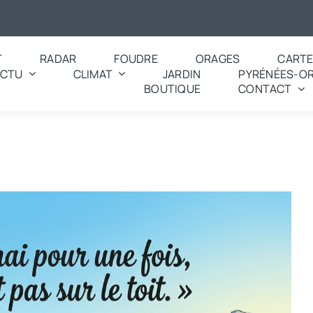
T
RADAR
FOUDRE
ORAGES
CART
ACTU
CLIMAT
JARDIN
PYRÉNÉES-OR
BOUTIQUE
CONTACT
ourd’hui ? – Météo et traditions des Pyrénées-Orientales – « Au mois d