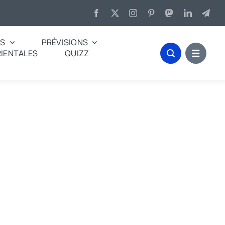
ES
PRÉVISIONS
IENTALES
QUIZZ
e mai pour une fois, le vent ne court pas sur le toit. »