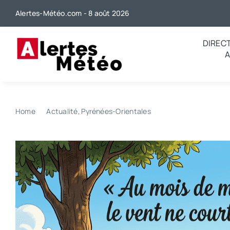
Passer
Alertes-Météo.com - 8 août 2026
au
contenu
DIREC
Home
Actualité
Pyrénées-Orientales
Quel dicton pour auj